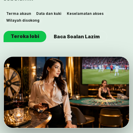
Terma akaun
Data dan kuki
Keselamatan akses
Wilayah disokong
Teroka lobi
Baca Soalan Lazim