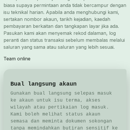
biasa supaya permintaan anda tidak bercampur dengan
isu teknikal harian. Apabila anda menghubungi kami,
sertakan nombor akaun, tarikh kejadian, kaedah
pembayaran berkaitan dan tangkapan layar jika ada.
Pasukan kami akan menyemak rekod dalaman, log
peranti dan status transaksi sebelum membalas melalui
saluran yang sama atau saluran yang lebih sesuai.
Team online
Bual langsung akaun
Gunakan bual langsung selepas masuk
ke akaun untuk isu terma, akses
wilayah atau pertikaian log masuk.
Kami boleh melihat status akaun
semasa dan meminta dokumen sokongan
tanpa memindahkan butiran sensitif ke