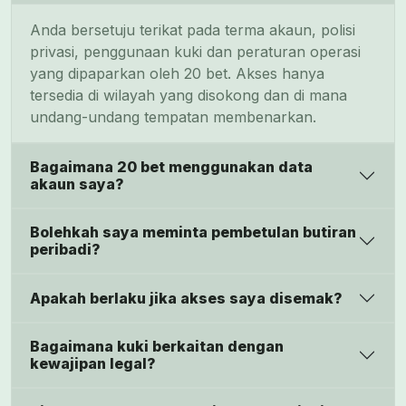
Anda bersetuju terikat pada terma akaun, polisi
privasi, penggunaan kuki dan peraturan operasi
yang dipaparkan oleh 20 bet. Akses hanya
tersedia di wilayah yang disokong dan di mana
undang-undang tempatan membenarkan.
Bagaimana 20 bet menggunakan data
akaun saya?
Bolehkah saya meminta pembetulan butiran
peribadi?
Apakah berlaku jika akses saya disemak?
Bagaimana kuki berkaitan dengan
kewajipan legal?