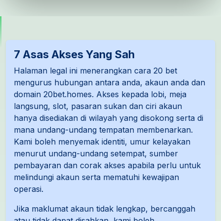
7 Asas Akses Yang Sah
Halaman legal ini menerangkan cara 20 bet
mengurus hubungan antara anda, akaun anda dan
domain 20bet.homes. Akses kepada lobi, meja
langsung, slot, pasaran sukan dan ciri akaun
hanya disediakan di wilayah yang disokong serta di
mana undang-undang tempatan membenarkan.
Kami boleh menyemak identiti, umur kelayakan
menurut undang-undang setempat, sumber
pembayaran dan corak akses apabila perlu untuk
melindungi akaun serta mematuhi kewajipan
operasi.
Jika maklumat akaun tidak lengkap, bercanggah
atau tidak dapat disahkan, kami boleh