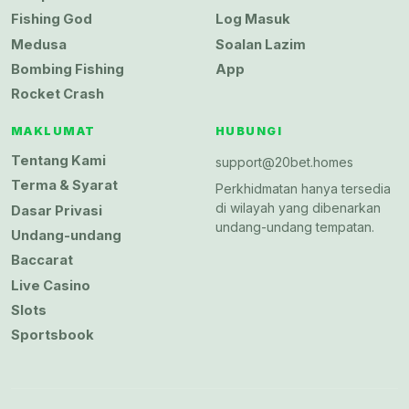
Fishing God
Log Masuk
Medusa
Soalan Lazim
Bombing Fishing
App
Rocket Crash
MAKLUMAT
HUBUNGI
Tentang Kami
support@20bet.homes
Terma & Syarat
Perkhidmatan hanya tersedia
di wilayah yang dibenarkan
Dasar Privasi
undang-undang tempatan.
Undang-undang
Baccarat
Live Casino
Slots
Sportsbook