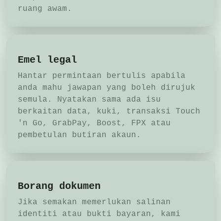
ruang awam.
Emel legal
Hantar permintaan bertulis apabila
anda mahu jawapan yang boleh dirujuk
semula. Nyatakan sama ada isu
berkaitan data, kuki, transaksi Touch
'n Go, GrabPay, Boost, FPX atau
pembetulan butiran akaun.
Borang dokumen
Jika semakan memerlukan salinan
identiti atau bukti bayaran, kami