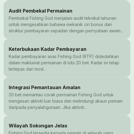
Audit Pembekal Permainan
Pembekal Fishing God menjalani audit teknikal tahunan
untuk mengesahkan bahawa mekanik ciri bonus dan
struktur pembayaran sepadan dengan pernyataan awam...
Keterbukaan Kadar Pembayaran
Kadar pembayaran asas Fishing God (RTP) didedahkan
dalam maklumat permainan di lobi 20 bet. Kadar ini tetap
terlepas dari mod...
Integrasi Pemantauan Amalan
20 bet memantau corak permainan Fishing God untuk
mengesan aktiviti luar biasa dan melindungi akaun pemain
daripada penyalahgunaan. Jika aktiviti...
Wilayah Sokongan Jelas
Fishing God tersedia kepada pemain di wilayah yang