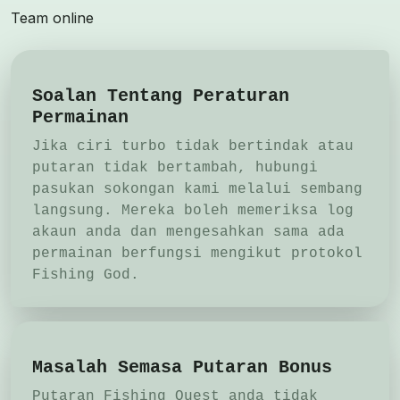
Team online
Soalan Tentang Peraturan
Permainan
Jika ciri turbo tidak bertindak atau
putaran tidak bertambah, hubungi
pasukan sokongan kami melalui sembang
langsung. Mereka boleh memeriksa log
akaun anda dan mengesahkan sama ada
permainan berfungsi mengikut protokol
Fishing God.
Masalah Semasa Putaran Bonus
Putaran Fishing Quest anda tidak