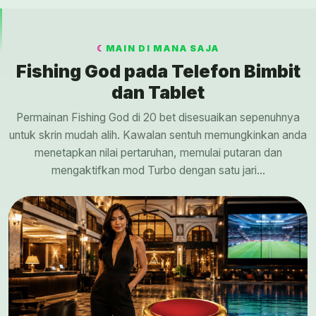
MAIN DI MANA SAJA
Fishing God pada Telefon Bimbit
dan Tablet
Permainan Fishing God di 20 bet disesuaikan sepenuhnya
untuk skrin mudah alih. Kawalan sentuh memungkinkan anda
menetapkan nilai pertaruhan, memulai putaran dan
mengaktifkan mod Turbo dengan satu jari...