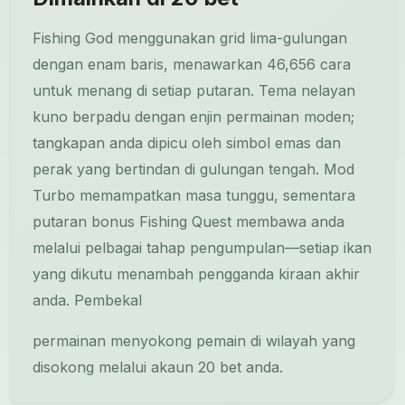
Fishing God menggunakan grid lima-gulungan
dengan enam baris, menawarkan 46,656 cara
untuk menang di setiap putaran. Tema nelayan
kuno berpadu dengan enjin permainan moden;
tangkapan anda dipicu oleh simbol emas dan
perak yang bertindan di gulungan tengah. Mod
Turbo memampatkan masa tunggu, sementara
putaran bonus Fishing Quest membawa anda
melalui pelbagai tahap pengumpulan—setiap ikan
yang dikutu menambah pengganda kiraan akhir
anda. Pembekal
permainan menyokong pemain di wilayah yang
disokong melalui akaun 20 bet anda.