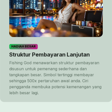
HADIAH BESAR
Struktur Pembayaran Lanjutan
Fishing God menawarkan struktur pembayaran
disusun untuk pemenang sederhana dan
tangkapan besar. Simbol tertinggi membayar
sehingga 500x pertaruhan awal anda. Ciri
pengganda membuka potensi kemenangan yang
lebih besar lagi.