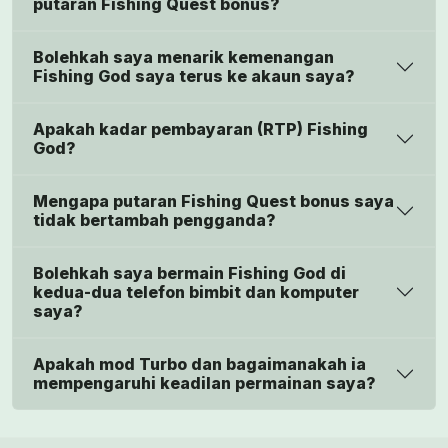
putaran Fishing Quest bonus?
Bolehkah saya menarik kemenangan
Fishing God saya terus ke akaun saya?
Apakah kadar pembayaran (RTP) Fishing
God?
Mengapa putaran Fishing Quest bonus saya
tidak bertambah pengganda?
Bolehkah saya bermain Fishing God di
kedua-dua telefon bimbit dan komputer
saya?
Apakah mod Turbo dan bagaimanakah ia
mempengaruhi keadilan permainan saya?